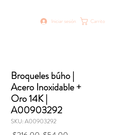
Iniciar sesión
Carrito
Broqueles búho |
Acero Inoxidable +
Oro 14K |
A00903292
SKU: A00903292
Precio
Precio