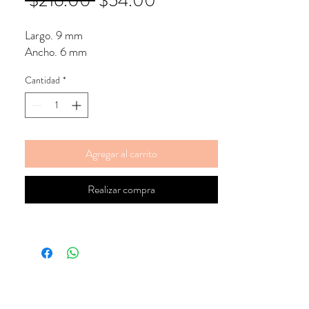
 $216.00 
$54.00
de
Largo. 9 mm
oferta
Ancho. 6 mm
Cantidad
*
Agregar al carrito
Realizar compra