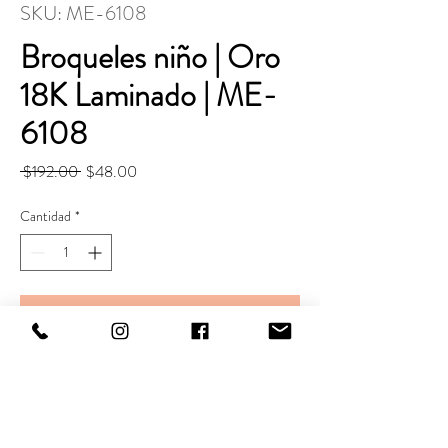
SKU: ME-6108
Broqueles niño | Oro
18K Laminado | ME-
6108
Precio
Precio
 $192.00 
$48.00
de
oferta
Cantidad
*
Agregar al carrito
Realizar compra
Largo. 12 mm
Ancho. 8 mm