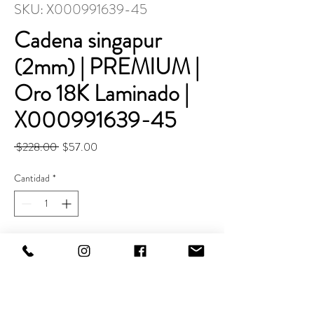
SKU: X000991639-45
Cadena singapur
(2mm) | PREMIUM |
Oro 18K Laminado |
X000991639-45
Precio
Precio
 $228.00 
$57.00
de
oferta
Cantidad
*
Agregar al carrito
Realizar compra