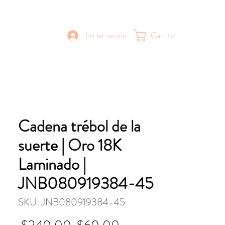
Iniciar sesión
Carrito
Cadena trébol de la
suerte | Oro 18K
Laminado |
JNB080919384-45
SKU: JNB080919384-45
Precio
Precio