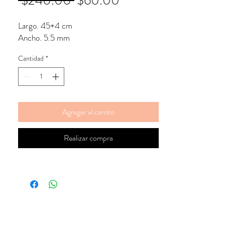
 $240.00 
$60.00
de
Largo. 45+4 cm
oferta
Ancho. 5.5 mm
Cantidad
*
Agregar al carrito
Realizar compra