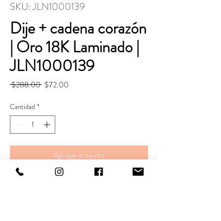
SKU: JLN1000139
Dije + cadena corazón
| Oro 18K Laminado |
JLN1000139
Precio
Precio
 $288.00 
$72.00
de
oferta
Cantidad
*
Agregar al carrito
Realizar compra
CADENA.
Largo. 45+5 cm