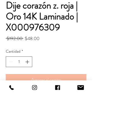
Dije corazón z. roja |
Oro 14K Laminado |
X000976309
Precio
Precio
 $192.00 
$48.00
de
oferta
Cantidad
*
Agregar al carrito
Realizar compra
Largo. 17 mm
Ancho. 9mm