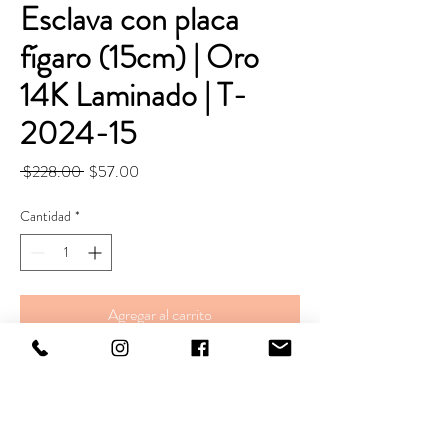
Esclava con placa
fígaro (15cm) | Oro
14K Laminado | T-
2024-15
Precio
Precio
 $228.00 
$57.00
de
oferta
Cantidad
*
Agregar al carrito
Realizar compra
Pulsera.
Largo. 15 cm