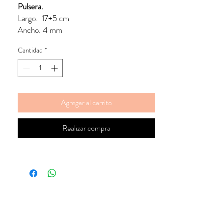
Pulsera.
oferta
Largo. 17+5 cm
Ancho. 4 mm
Cantidad
*
Dije.
Ancho. 10 mm
Agregar al carrito
Realizar compra