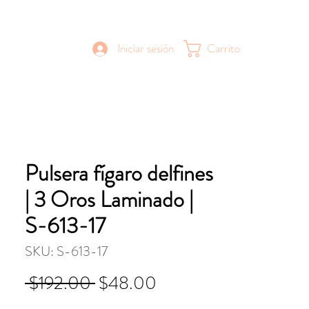
Iniciar sesión
Carrito
Pulsera fígaro delfines
| 3 Oros Laminado |
S-613-17
SKU: S-613-17
Precio
Precio
 $192.00 
$48.00
de