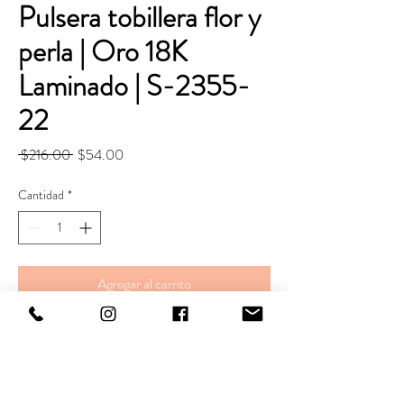
Pulsera tobillera flor y
perla | Oro 18K
Laminado | S-2355-
22
Precio
Precio
 $216.00 
$54.00
de
oferta
Cantidad
*
Agregar al carrito
Realizar compra
Pulsera.
Largo. 22+6 cm