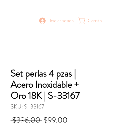
Iniciar sesión
Carrito
Set perlas 4 pzas |
Acero Inoxidable +
Oro 18K | S-33167
SKU: S-33167
Precio
Precio
 $396.00 
$99.00
de