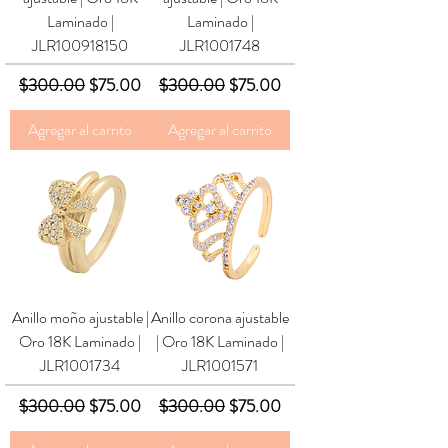
Laminado |
Laminado |
JLR100918150
JLR1001748
Precio
Precio de oferta
Precio
Precio de oferta
$300.00
$75.00
$300.00
$75.00
Agregar al carrito
Agregar al carrito
Anillo moño ajustable |
Anillo corona ajustable
Oro 18K Laminado |
| Oro 18K Laminado |
JLR1001734
JLR1001571
Precio
Precio de oferta
Precio
Precio de oferta
$300.00
$75.00
$300.00
$75.00