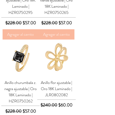
ajustable | Oro 18K
verde ajustable | Oro
Laminado |
18K Laminado |
HZR0750295
HZR0750265
Precio
Precio de oferta
Precio
Precio de oferta
$228.00
$57.00
$228.00
$57.00
Agregar al carrito
Agregar al carrito
Anillo churumbela z.
Anillo flor ajustable |
negra ajustable | Oro
Oro 18K Laminado |
18K Laminado |
JLR0802082
HZR0750262
Precio
Precio de oferta
$240.00
$60.00
Precio
Precio de oferta
$228.00
$57.00