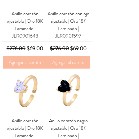
Anillo corazón
Anillo corazón con ojo
ajustable | Oro 18K
ajustable | Oro 18K
Laminado |
Laminado |
JLR0901648
JLR0901597
Precio
Precio de oferta
Precio
Precio de oferta
$276.00
$69.00
$276.00
$69.00
Agregar al carrito
Agregar al carrito
Anillo corazón
Anillo corazón negro
ajustable | Oro 18K
ajustable | Oro 18K
Laminado |
Laminado |