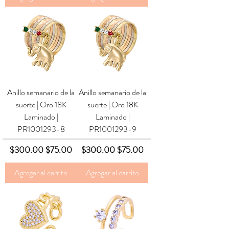
Anillo semanario de la
Anillo semanario de la
suerte | Oro 18K
suerte | Oro 18K
Laminado |
Laminado |
PR1001293-8
PR1001293-9
Precio
Precio de oferta
Precio
Precio de oferta
$300.00
$75.00
$300.00
$75.00
Agregar al carrito
Agregar al carrito