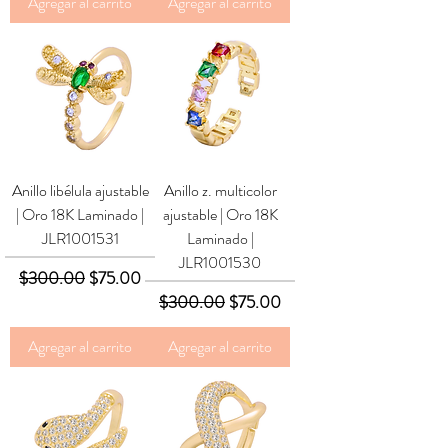
Agregar al carrito
Agregar al carrito
Anillo libélula ajustable
Anillo z. multicolor
| Oro 18K Laminado |
ajustable | Oro 18K
JLR1001531
Laminado |
JLR1001530
Precio
Precio de oferta
$300.00
$75.00
Precio
Precio de oferta
$300.00
$75.00
Agregar al carrito
Agregar al carrito