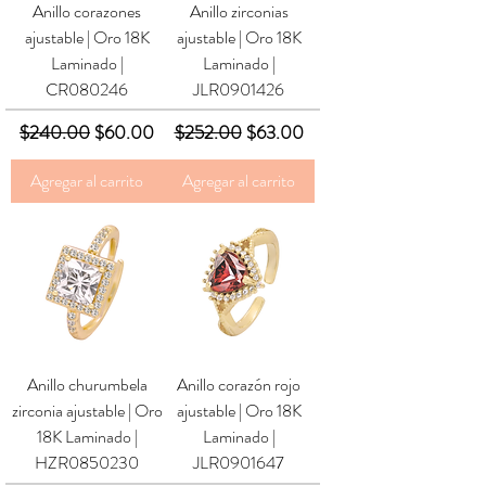
Anillo corazones
Anillo zirconias
ajustable | Oro 18K
ajustable | Oro 18K
Laminado |
Laminado |
CR080246
JLR0901426
Precio
Precio de oferta
Precio
Precio de oferta
$240.00
$60.00
$252.00
$63.00
Agregar al carrito
Agregar al carrito
Anillo churumbela
Anillo corazón rojo
zirconia ajustable | Oro
ajustable | Oro 18K
18K Laminado |
Laminado |
HZR0850230
JLR0901647