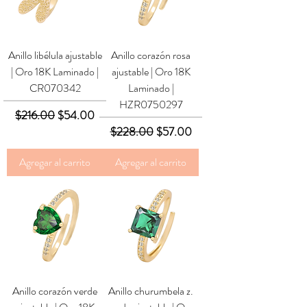
Anillo libélula ajustable
Anillo corazón rosa
| Oro 18K Laminado |
ajustable | Oro 18K
CR070342
Laminado |
HZR0750297
Precio
Precio de oferta
$216.00
$54.00
Precio
Precio de oferta
$228.00
$57.00
Agregar al carrito
Agregar al carrito
Anillo corazón verde
Anillo churumbela z.