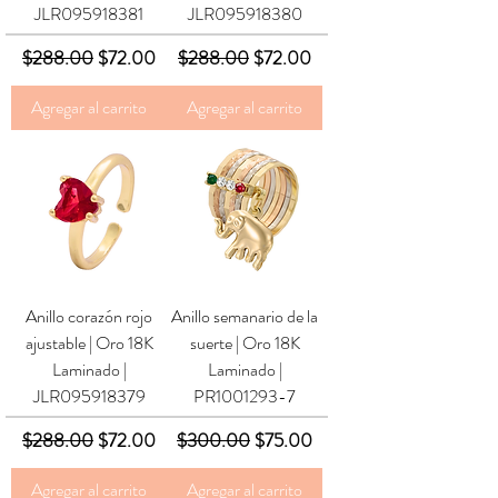
JLR095918381
JLR095918380
Precio
Precio de oferta
Precio
Precio de oferta
$288.00
$72.00
$288.00
$72.00
Agregar al carrito
Agregar al carrito
Anillo corazón rojo
Anillo semanario de la
ajustable | Oro 18K
suerte | Oro 18K
Laminado |
Laminado |
JLR095918379
PR1001293-7
Precio
Precio de oferta
Precio
Precio de oferta
$288.00
$72.00
$300.00
$75.00
Agregar al carrito
Agregar al carrito