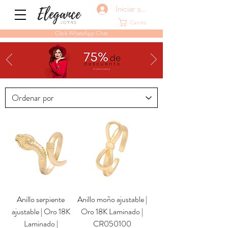
Iniciar sesión
Carrito
Click WhatsApp Chat
Anillo serpiente
Anillo moño ajustable |
ajustable | Oro 18K
Oro 18K Laminado |
Laminado |
CR050100