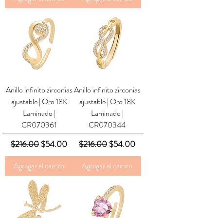
Anillo infinito zirconias
Anillo infinito zirconias
ajustable | Oro 18K
ajustable | Oro 18K
Laminado |
Laminado |
CR070361
CR070344
Precio
Precio de oferta
Precio
Precio de oferta
$216.00
$54.00
$216.00
$54.00
Agregar al carrito
Agregar al carrito