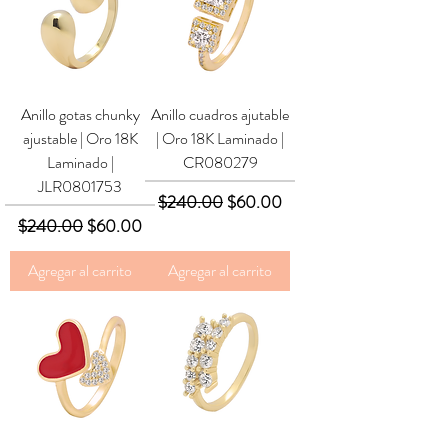
Anillo gotas chunky
Anillo cuadros ajutable
ajustable | Oro 18K
| Oro 18K Laminado |
Laminado |
CR080279
JLR0801753
Precio
Precio de oferta
$240.00
$60.00
Precio
Precio de oferta
$240.00
$60.00
Agregar al carrito
Agregar al carrito