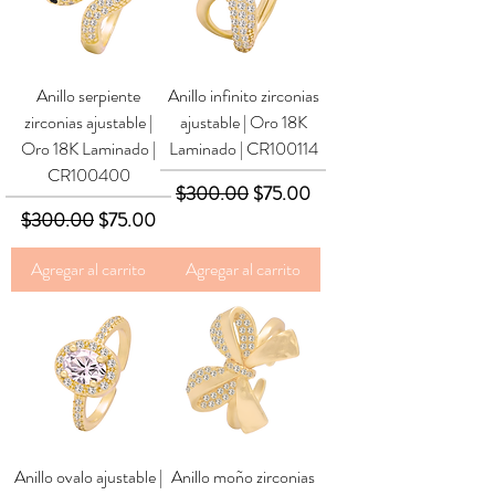
Anillo serpiente
Anillo infinito zirconias
zirconias ajustable |
ajustable | Oro 18K
Oro 18K Laminado |
Laminado | CR100114
CR100400
Precio
Precio de oferta
$300.00
$75.00
Precio
Precio de oferta
$300.00
$75.00
Agregar al carrito
Agregar al carrito
Anillo ovalo ajustable |
Anillo moño zirconias