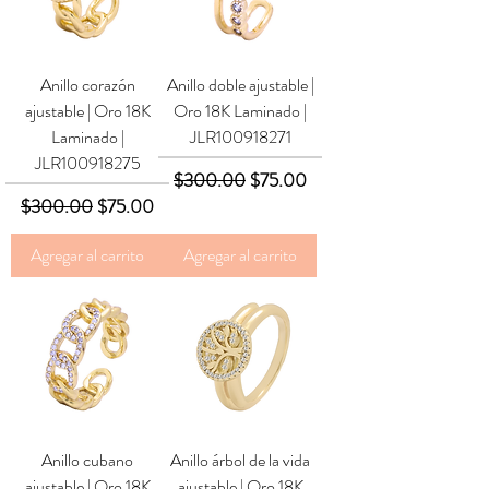
Anillo corazón
Anillo doble ajustable |
ajustable | Oro 18K
Oro 18K Laminado |
Laminado |
JLR100918271
JLR100918275
Precio
Precio de oferta
$300.00
$75.00
Precio
Precio de oferta
$300.00
$75.00
Agregar al carrito
Agregar al carrito
Anillo cubano
Anillo árbol de la vida
ajustable | Oro 18K
ajustable | Oro 18K