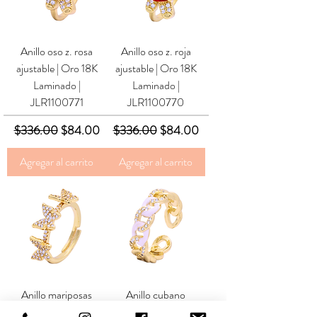
Anillo oso z. rosa
Anillo oso z. roja
ajustable | Oro 18K
ajustable | Oro 18K
Laminado |
Laminado |
JLR1100771
JLR1100770
Precio
Precio de oferta
Precio
Precio de oferta
$336.00
$84.00
$336.00
$84.00
Agregar al carrito
Agregar al carrito
Anillo mariposas
Anillo cubano
ajustable | Oro 18K
ajustable | Oro 18K