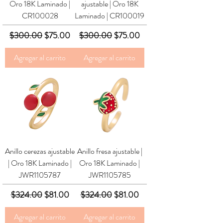
Oro 18K Laminado |
ajustable | Oro 18K
CR100028
Laminado | CR100019
Precio
Precio de oferta
Precio
Precio de oferta
$300.00
$75.00
$300.00
$75.00
Agregar al carrito
Agregar al carrito
Anillo cerezas ajustable
Anillo fresa ajustable |
| Oro 18K Laminado |
Oro 18K Laminado |
JWR1105787
JWR1105785
Precio
Precio de oferta
Precio
Precio de oferta
$324.00
$81.00
$324.00
$81.00
Agregar al carrito
Agregar al carrito