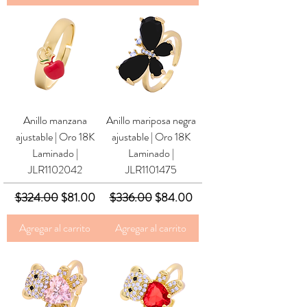
Anillo manzana
Anillo mariposa negra
ajustable | Oro 18K
ajustable | Oro 18K
Laminado |
Laminado |
JLR1102042
JLR1101475
Precio
Precio de oferta
Precio
Precio de oferta
$324.00
$81.00
$336.00
$84.00
Agregar al carrito
Agregar al carrito