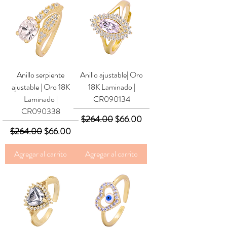
Anillo serpiente
Anillo ajustable| Oro
ajustable | Oro 18K
18K Laminado |
Laminado |
CR090134
CR090338
Precio
Precio de oferta
$264.00
$66.00
Precio
Precio de oferta
$264.00
$66.00
Agregar al carrito
Agregar al carrito