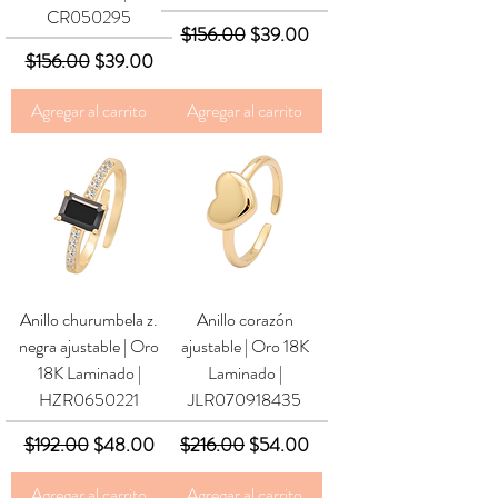
CR050295
Precio
Precio de oferta
$156.00
$39.00
Precio
Precio de oferta
$156.00
$39.00
Agregar al carrito
Agregar al carrito
Anillo churumbela z.
Anillo corazón
negra ajustable | Oro
ajustable | Oro 18K
18K Laminado |
Laminado |
HZR0650221
JLR070918435
Precio
Precio de oferta
Precio
Precio de oferta
$192.00
$48.00
$216.00
$54.00
Agregar al carrito
Agregar al carrito