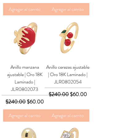
Agregar al carrito
Agregar al carrito
Anillo manzana
Anillo cerezas ajustable
ajustable | Oro 18K
| Oro 18K Laminado |
Laminado |
JLR0802054
JLR0802073
Precio
Precio de oferta
$240.00
$60.00
Precio
Precio de oferta
$240.00
$60.00
Agregar al carrito
Agregar al carrito