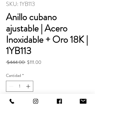
SKU: 1YB113
Anillo cubano
ajustable | Acero
Inoxidable + Oro 18K |
1YB113
Precio
Precio
 $444.00 
$111.00
de
oferta
Cantidad
*
Agregar al carrito
Realizar compra