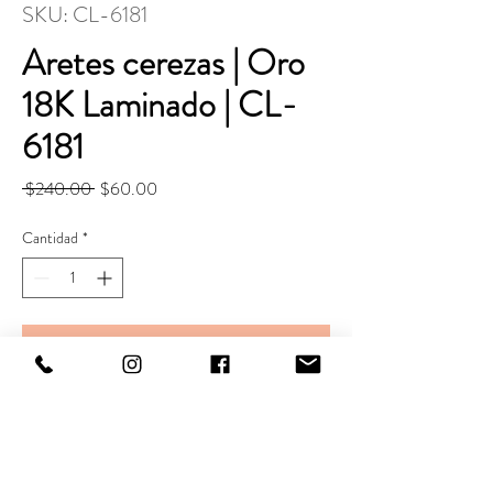
SKU: CL-6181
Aretes cerezas | Oro
18K Laminado | CL-
6181
Precio
Precio
 $240.00 
$60.00
de
oferta
Cantidad
*
Agregar al carrito
Realizar compra
Largo. 22 mm
Ancho. 11 mm