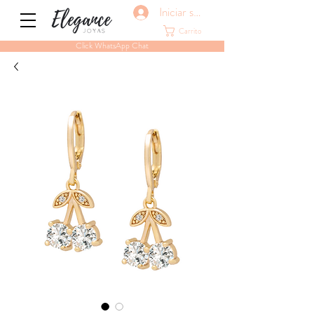
Iniciar sesión
Carrito
Click WhatsApp Chat