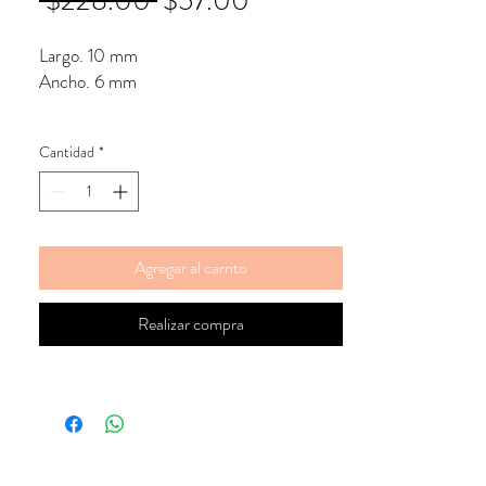
 $228.00 
$57.00
de
Largo. 10 mm
oferta
Ancho. 6 mm
Cantidad
*
Agregar al carrito
Realizar compra