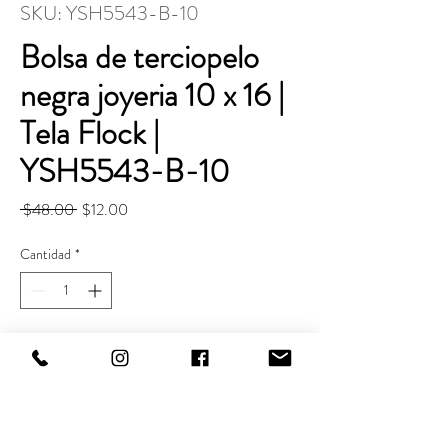
SKU: YSH5543-B-10
Bolsa de terciopelo
negra joyeria 10 x 16 |
Tela Flock |
YSH5543-B-10
Precio
Precio
 $48.00 
$12.00
de
oferta
Cantidad
*
Agregar al carrito
Realizar compra