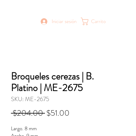
Iniciar sesión
Carrito
Broqueles cerezas | B.
Platino | ME-2675
SKU: ME-2675
Precio
Precio
 $204.00 
$51.00
de
Largo. 8 mm
oferta
Ancho. 9 mm