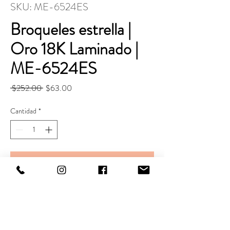
SKU: ME-6524ES
Broqueles estrella |
Oro 18K Laminado |
ME-6524ES
Precio
Precio
 $252.00 
$63.00
de
oferta
Cantidad
*
Agregar al carrito
Realizar compra
Largo. 10 mm
Ancho. 8 mm