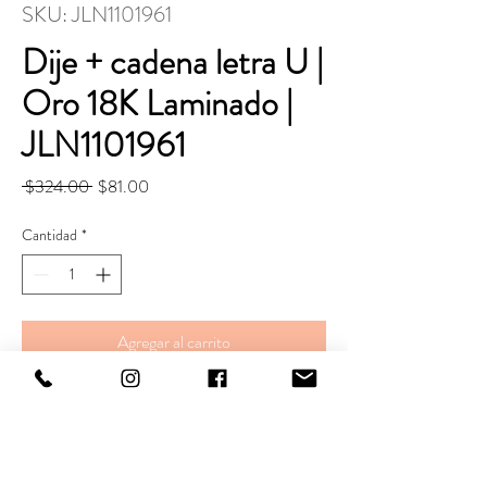
SKU: JLN1101961
Dije + cadena letra U |
Oro 18K Laminado |
JLN1101961
Precio
Precio
 $324.00 
$81.00
de
oferta
Cantidad
*
Agregar al carrito
Realizar compra
CADENA.
Largo. 43+5 cm