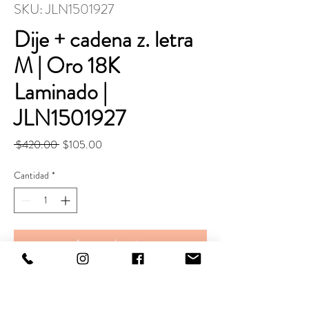
SKU: JLN1501927
Dije + cadena z. letra
M | Oro 18K
Laminado |
JLN1501927
Precio
Precio
 $420.00 
$105.00
de
oferta
Cantidad
*
Agregar al carrito
Realizar compra