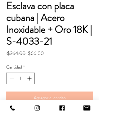
Esclava con placa
cubana | Acero
Inoxidable + Oro 18K |
S-4033-21
Precio
Precio
 $264.00 
$66.00
de
oferta
Cantidad
*
Agregar al carrito
Realizar compra
Pulsera.
Largo. 21 cm