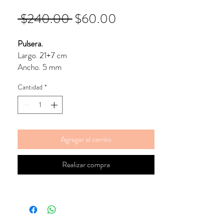
Precio
Precio
 $240.00 
$60.00
de
Pulsera.
oferta
Largo. 21+7 cm
Ancho. 5 mm
Cantidad
*
Dije.
Ancho. 4 mm
Agregar al carrito
Realizar compra