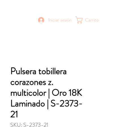
Iniciar sesión
Carrito
Pulsera tobillera
corazones z.
multicolor | Oro 18K
Laminado | S-2373-
21
SKU: S-2373-21