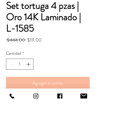
Set tortuga 4 pzas |
Oro 14K Laminado |
L-1585
Precio
Precio
 $444.00 
$111.00
de
oferta
Cantidad
*
Agregar al carrito
Realizar compra
Cadena.
Largo. 45 cm
Ancho. 2 mm